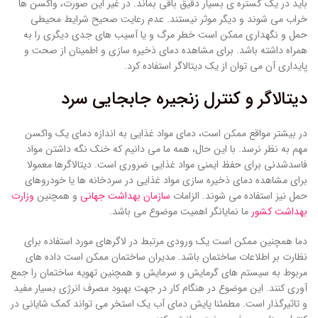
باید در یک گستره ی بسیار دقیق باقی بماند. در غیر این صورت، واکسن ها
خراب می شوند و دیگر موثر نیستند. عدم رعایت صحیح شرایط محیطی
حمل و نگهداری ممکن است خطر مرگ و یا آسیب های جدی دیگری را به
همراه داشته باشد. برای مشاهده دمای ذخیره سازی و اطمینان از صحت و
پایداری آن می توان از یک دیتالاگر استفاده کرد.
دیتالاگر و کنترل زنجیره جابجایی سرد
در بیشتر مواقع ممکن است، دمای مواد غذایی به اندازه دمای یک واکسن
مهم به نظر نرسد. با این حال، همه ما می دانیم که خنک نگه داشتن مواد
فاسدشدنی برای حفظ ایمنی مواد غذایی ضروری است. دیتالاگرها معمولا
برای مشاهده دمای ذخیره سازی مواد غذایی در سردخانه ها یا خودروهای
حمل نیز استفاده می شوند. الزامات
سازمان بهداشت جهانی
و همچنین
وزارت
بهداشت کشور
ما نمایانگر اهمیت موضوع می باشد.
دما همچنین ممکن است یک ورودی مرتبط در لاگرهای مورد استفاده برای
نظارت بر اطلاعات ساختمان باشد. مدیران ساختمان ممکن است داده های
مربوط به سیستم های گرمایش و سرمایش و همچنین تهویه ساختمان را جمع
آوری کنند. این موضوع در هنگام کار در جهت بهبود مصرف انرژی بسیار مفید
و تاثیرگذار است. مطمئنا پایش دمای آب یک استخر می تواند کمک شایانی در