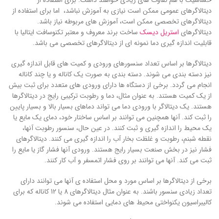
حساسیت با هم تفاوت های زیادی خواهند داشت. برای استفاده از
دیتالاگرهای عمومی ممکن است نیازی به آموزش نباشد، اما برای استفاده از
دیتالاگرهای تخصصی ممکن است، آموزش های مربوطه نیاز باشد.
دیتالاگرهای
استریل دیسک
ساخت برند معروف و معتبر تکنوسافت ایتالیا با
قابلیت اندازه گیری دما نمونه ای از دیتالاگرهای تخصصی می باشد.
دیتالاگرها بر اساس تعداد سنسورهای ورودی و کمیت های قابل اندازه گیری
نیز دسته بندی می شوند. دسته بندی به صورت یک کاناله و یا چند کاناله
انجام می گردد. برخی از دستگاه ها دارای ورودی های متعدد برای ثبت بیش
از یک کمیت هستند. به عنوان مثال، دما و رطوبت ترکیبی رایج در دیتالاگرها
هستند. یک دیتالاگر با ورودی دما می تواند دماهای بسیار بالا و بسیار پایین
را ثبت کند. آنها همچنین می توانند بر اساس ساختار خود، دمای یک مایع یا
یک محیط را اندازه گیری و ثبت کنند. در عین حال، سنسور رطوبت آنها،
نقطه شبنم، رطوبت و غلظت بخار آب را اندازه گیری می کنند. دیتالاگرهای
فشار نیز در بخش صنعت بسیار رایج هستند. ورودی آنها فشار گاز یا مایع را
ثبت می کند. آنها می توانند بر روی فشار اتمسفر و آب کار کنند.
برخی از دیتالاگرها بر اساس مورد و محل استفاده ی آنها می توانند دارای
تعداد زیادی سنسور باشند. به عنوان مثال دیتالاگرهای 8 یا 12 کاناله که برای
کالیبراسیون یکنواختی محیط های دمایی استفاده می شوند.