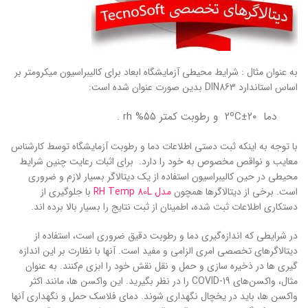
به عنوان مثال : شرایط محیطی آزمایشگاه ابعاد برای کالیبراسیون میکرومتر بر
اساس استاندارد DIN863 بدین صورت عنوان شده است:
دما ۲۰±۲ºC و رطوبت کمتر ۵۵% rh .
با توجه به اینکه ثبت دستی اطلاعات دما و رطوبت آزمایشگاه توسط کارشناس
معایب و نواقص مخصوص به خود را دارد. برای اثبات رعایت چنین شرایط
محیطی در حین کالیبراسیون استفاده از یک دیتالاگر بسیار لازم و ضروری
است. برخی از دیتالاگرها همچون
مدل RH Temp 80L
با جلوگیری از
دستکاری اطلاعات ثبت شده، اطمینان از ثبت نتایج را بسیار بالا برده اند.
در شرایطی که اندازه‌گیری دما و رطوبت دقیق ضروری است، استفاده از
دیتالاگرهای تخصصی امری الزامی و مفید است. آنها با نظارت بر این اندازه
گیری ها در ذخیره سازی و حمل و نقل نقش خود را ابزی م‌کنند. به عنوان
مثال، واکسن‌های COVID-19 را در نظر بگیرید. این واکسن ها، مانند اکثر
واکسن ها، باید در یخچال نگهداری شوند. دمای فلاسک حمل و نگهداری آنها