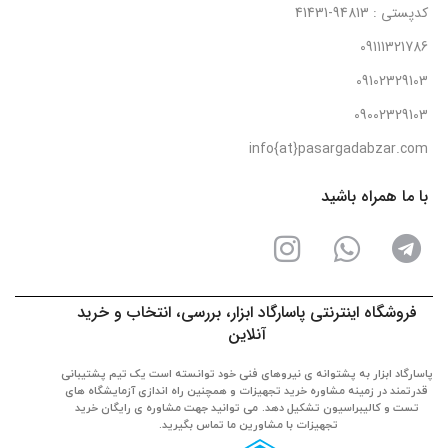
کدپستی : 94813-41431
09111321786
09102329103
09002329103
info{at}pasargadabzar.com
با ما همراه باشید
فروشگاه اینترنتی پاسارگاد ابزار، بررسی، انتخاب و خرید
آنلاین
پاسارگاد ابزار به پشتوانه ی نیروهای فنی خود توانسته است یک تیم پشتیبانی
قدرتمند در زمینه مشاوره خرید تجهیزات و همچنین راه اندازی آزمایشگاه های
تست و کالیبراسیون تشکیل دهد. می توانید جهت مشاوره ی رایگان خرید
تجهیزات با مشاورین ما تماس بگیرید.