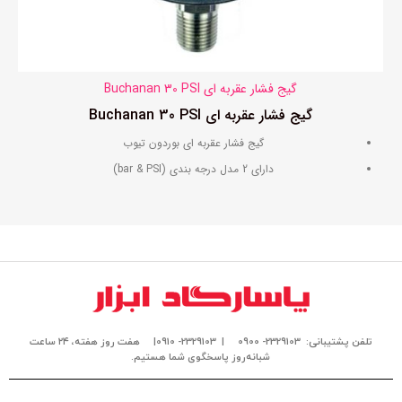
گیج فشار عقربه ای Buchanan 30 PSI
گیج فشار عقربه ای Buchanan 30 PSI
گیج فشار عقربه ای بوردون تیوب
دارای 2 مدل درجه بندی (bar & PSI)
گستره اندازه گیری فشار تا 30 PSI & 2 bar
دارای رزولوشن 0.5 PSI & 0.05 bar
با رده درستی 1%FS
ساخت شرکت Stewart-Buchanan اسکاتلند
مناسب جهت استفاده در صنایع غذایی ، پتروشیمی ، گاز و ...
دارای درجه حفاظت IP55
تلفن پشتیبانی: 2329103- 0900
| 2329103- 0910|
هفت روز هفته، ۲۴ ساعت
مقاوم و مستحکم
شبانه‌روز پاسخگوی شما هستیم.
اجزا و بدنه کاملا استیل