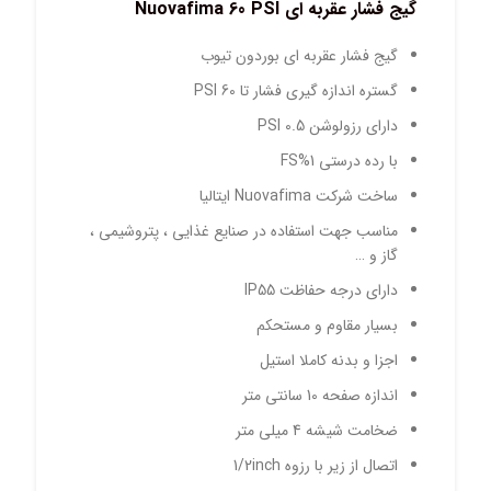
گیج فشار عقربه ای
Nuovafima 60 PSI
گیج فشار عقربه ای بوردون تیوب
گستره اندازه گیری فشار تا 60 PSI
دارای رزولوشن 0.5 PSI
با رده درستی 1%FS
ساخت شرکت Nuovafima ایتالیا
مناسب جهت استفاده در صنایع غذایی ، پتروشیمی ،
گاز و …
دارای درجه حفاظت IP55
بسیار مقاوم و مستحکم
اجزا و بدنه کاملا استیل
اندازه صفحه 10 سانتی متر
ضخامت شیشه 4 میلی متر
اتصال از زیر با رزوه 1/2inch