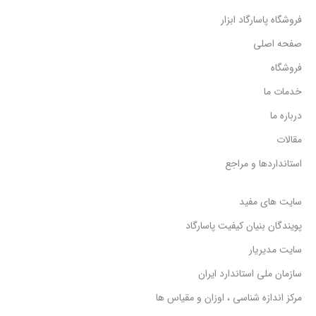
اندازه صفحه 10 سانتی متر
فروشگاه پاسارگاد ابزار
ضخامت شیشه 4 میلی متر
اتصال از زیر با رزوه 1/2inch
صفحه اصلی
فروشگاه
با توجه به نوسانات نرخ ارز و همچنین موجودی لحظه ای
خدمات ما
کالا، خواهشمند است قبل از واریز وجه جهت اطلاع از آخرین
وضعیت موجودی و قیمت به روز کالا با واحد فروش تماس
درباره ما
بگیرید
.
مقالات
استانداردها و مراجع
سایت های مفید
پویندگان بنیان کیفیت پاسارگاد
سایت مدیریار
سازمان ملی استاندارد ایران
مرکز اندازه شناسی ، اوزان و مقیاس ها