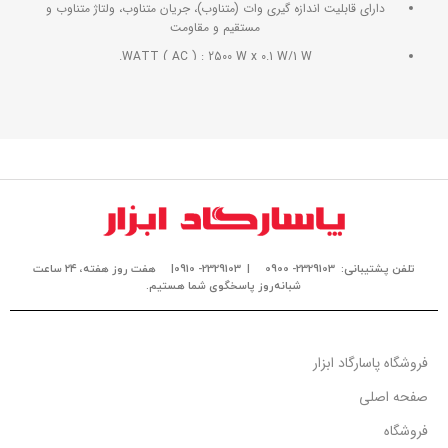
دارای قابلیت اندازه گیری وات (متناوب)، جریان متناوب، ولتاژ متناوب و
مستقیم و مقاومت
WATT ( AC ) : 2500 W x 0.1 W/1 W.
Leakage current ( AC mA ) : 20.00 mA x 0.01 mA.
ACV : 600.0 V x 0.01 V/0.1 V.
ACA : 10.00 A x 0.001 A/0.01 A.
DCV : 600.0 V x 0.01 V/0.1 V.
ohm : 2 K ohm x 0.001 K ohm , 20 K ohm x 0.01 K ohm
اتصال به کامپیوتر توسط رابط RS232/USB
دارای صفحه نمایش LCD بزرگ با نور پس زمینه
تلفن پشتیبانی: 2329103- 0900
| 2329103- 0910|
هفت روز هفته، ۲۴ ساعت
شبانه‌روز پاسخگوی شما هستیم.
امکان نگهدارنده اطلاعات - Data Hold
حالت نگهداری و ثبت Min & Max
دیتاشیت DW-6160
فروشگاه پاسارگاد ابزار
دفترچه راهنمای DW-6160
صفحه اصلی
فروشگاه
با توجه به نوسانات نرخ ارز و همچنین موجودی لحظه ای کالا، خواهشمند