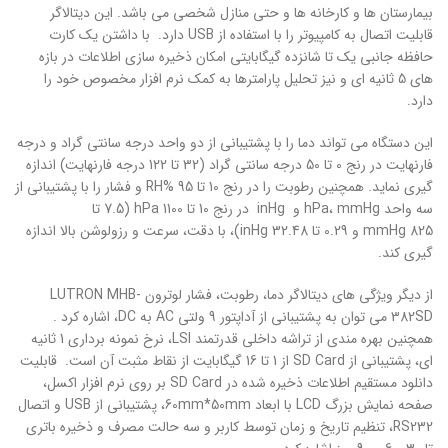
بیمارستان ها و کارخانه ها و حتی منازل شخصی می باشد. این دیتالاگر
قابلیت اتصال به کامپیوتر را با استفاده از USB دارد. با داشتن یک کارت
حافظه جانبی یک تا شانزده گیگابایتی امکان ذخیره سازی اطلاعات در بازه
های 5 ثانیه ای و نیز تحلیل پارامترها به کمک نرم افزار مخصوص خود را
دارد.
این دستگاه می تواند دما را با پشتیبانی از دو واحد درجه سانتی گراد و درجه
فارنهایت در رنج 0 تا 50 درجه سانتی گراد (32 تا 122 درجه فارنهایت) اندازه
گیری نماید. همچنین رطوبت را در رنج 10 تا 95 %RH و فشار را با پشتیبانی از
سه واحد hPa، mmHg و inHg در رنج 10 تا 1100 hPa (7.5 تا
825 mmHg و 0.29 تا 32.48 inHg)، با دقت، سرعت و رزولوشن بالا اندازه
گیری کند.
از دیگر ویژگی های دیتالاگر دما، رطوبت، فشار لوترون LUTRON MHB-
382SD می توان به پشتیبانی از آداپتور 9 ولتی AC به DC، اشاره کرد .
همچنین بهره مندی از تراشه داخلی قدرتمند LSI، نرخ نمونه برداری 1 ثانیه
ای، پشتیبانی از SD Card از 1 تا 16 گیگابایت از نقاط مثبت آن است. قابلیت
دانلود مستقیم اطلاعات ذخیره شده در SD Card بر روی نرم افزار اکسل،
صفحه نمایش بزرگ LCD با ابعاد 60mm*50mm، پشتیبانی از USB و اتصال
RS232، تنظیم تاریخ و زمان توسط کاربر و سه حالت مصرف و ذخیره باتری