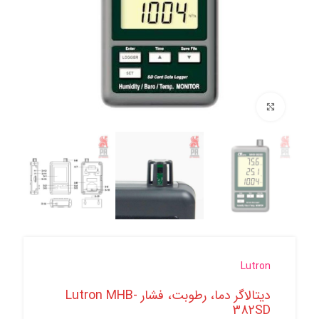
برای بزرگنمایی کلیک کنید
Lutron
دیتالاگر دما، رطوبت، فشار Lutron MHB-
382SD