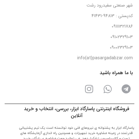
شهر صنعتی سفیدرود رشت
کدپستی : 94813-41431
09111321786
09102329103
09002329103
info{at}pasargadabzar.com
با ما همراه باشید
فروشگاه اینترنتی پاسارگاد ابزار، بررسی، انتخاب و خرید
آنلاین
پاسارگاد ابزار به پشتوانه ی نیروهای فنی خود توانسته است یک تیم پشتیبانی
قدرتمند در زمینه مشاوره خرید تجهیزات و همچنین راه اندازی آزمایشگاه های
تست و کالیبراسیون تشکیل دهد. می توانید جهت مشاوره ی رایگان خرید