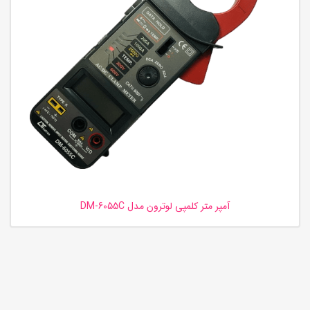
آمپر متر کلمپی لوترون مدل DM-6055C