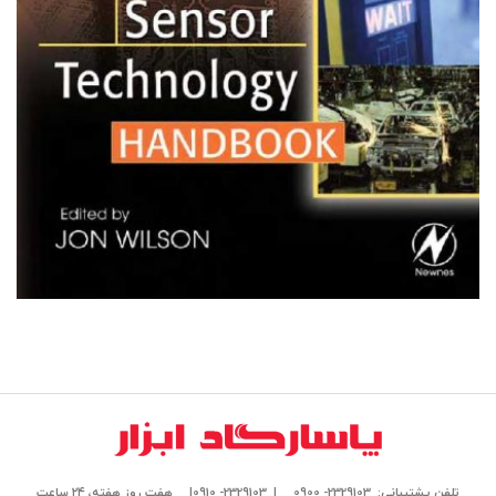
آزمایشگاه های آزمون و کالیبراسیون
کتاب
SENSOR TECHNOLOGY HANDBOOK
تلفن پشتیبانی: 2329103- 0900
| 2329103- 0910|
هفت روز هفته، ۲۴ ساعت