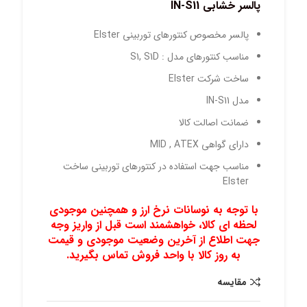
پالسر خشابی
IN-S11
پالسر مخصوص کنتورهای توربینی Elster
مناسب کنتورهای مدل : S1, S1D
ساخت شرکت Elster
مدل IN-S11
ضمانت اصالت کالا
دارای گواهی MID , ATEX
مناسب جهت استفاده در کنتورهای توربینی ساخت
Elster
با توجه به نوسانات نرخ ارز و همچنین موجودی
لحظه ای کالا، خواهشمند است قبل از واریز وجه
جهت اطلاع از آخرین وضعیت موجودی و قیمت
به روز کالا با واحد فروش تماس بگیرید.
مقايسه