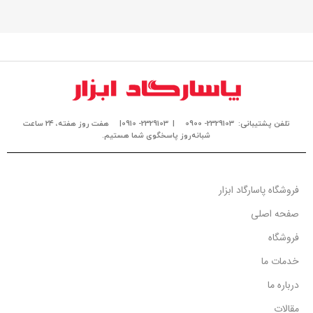
مناسب جهت استفاده در تصحیح کننده های: Corus , Actaris, Itron,
Gassouzan
با توجه به نوسانات نرخ ارز و همچنین موجودی لحظه ای
کالا، خواهشمند است قبل از واریز وجه جهت اطلاع از آخرین
وضعیت موجودی و قیمت به روز کالا با واحد فروش تماس
بگیرید.
تلفن پشتیبانی: 2329103- 0900
| 2329103- 0910|
هفت روز هفته، ۲۴ ساعت
شبانه‌روز پاسخگوی شما هستیم.
فروشگاه پاسارگاد ابزار
صفحه اصلی
فروشگاه
خدمات ما
درباره ما
مقالات