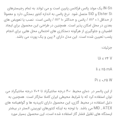
IN-S11 یک مولد پالس فرکانس پایین است و می تواند به تمام رجیسترهای
Elster S1 و S1D متصل شود. نرخ پالس به اندازه کنتور بستگی دارد و معمولاً
از حداقل 0.1 m³ / پالس و حداکثر 10 m³ / پالس است. نصب یا تعویض های
بعدی در محل امکان پذیر است. همچنین در طراحی این محصول برای ایجاد
اطمینان و جلوگیری از هرگونه دستکاری های احتمالی محل هایی برای انجام
پلمب تعیین شده است. این مدل دارای 6 پین و یک پورت می باشد.
جزئیات:
Ui ≤ 24 V
li ≤ 25 mA
Pi ≤ 0,25 W
از این پالسر در دمای محیط -40 درجه سانتیگراد تا +70 درجه سانتیگراد می
توان استفاده کرد که با شرایط محیطی ایران کاملا سازگار است. همچنین به
دلیل استفاده در محیط گازی، این محصول دارای تاییدیه ها و گواهینامه های
MID , ATEX می باشد. با توجه به اینکه کنتورهای توربینی الستر در بیشتر
ایستگاه های تقلیل فشار گاز استفاده شده است، این محصول بسیار مورد