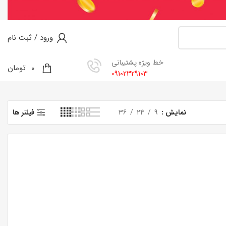
ورود / ثبت نام
خط ویژه پشتیبانی
0
0
تومان
09102329103
نمایش
9
24
36
فیلتر ها