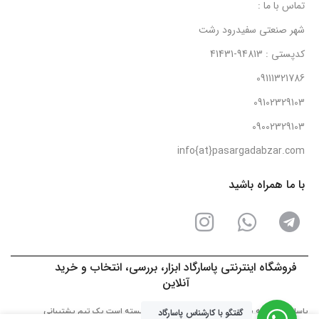
تماس با ما :
شهر صنعتی سفیدرود رشت
کدپستی : 94813-41431
09111321786
09102329103
09002329103
info{at}pasargadabzar.com
با ما همراه باشید
فروشگاه اینترنتی پاسارگاد ابزار، بررسی، انتخاب و خرید
آنلاین
پاسارگاد ابزار به پشتوانه ی نیروهای فنی خود توانسته است یک تیم پشتیبانی
گفتگو با کارشناس پاسارگاد