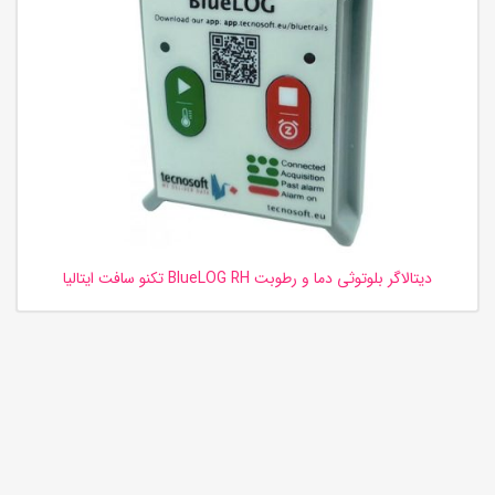
دیتالاگر بلوتوثی دما و رطوبت BlueLOG RH تکنو سافت ایتالیا