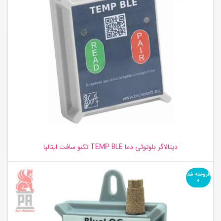
دیتالاگر بلوتوثی دما TEMP BLE تکنو سافت ایتالیا
فروخته شد
ه