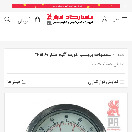
0
0
منو
تومان
خانه
محصولات برچسب خورده “گیج فشار 60 PSI”
نمایش همه 7 نتیجه
نمایش نوار کناری
فیلتر ها