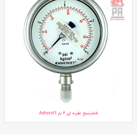
فشارسنج عقربه ای 4 بار Ashcroft