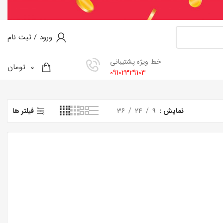
ورود / ثبت نام
خط ویژه پشتیبانی
0
0
تومان
09102329103
نمایش
9
24
36
فیلتر ها