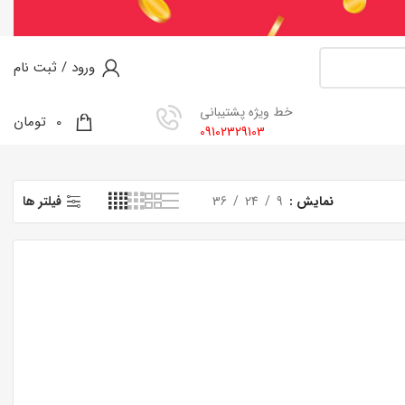
ورود / ثبت نام
خط ویژه پشتیبانی
0
0
تومان
09102329103
نمایش
9
24
36
فیلتر ها