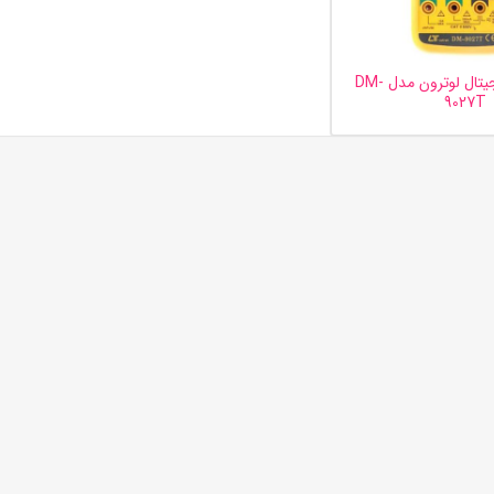
مولتی متر دیجیتال لوترون مدل DM-
9027T