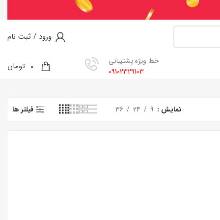
ورود / ثبت نام
خط ویژه پشتیبانی
0
0
تومان
09102329103
نمایش
9
24
36
فیلتر ها