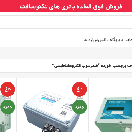
ات ما
پایگاه دانش
درباره ما
ت برچسب خورده “ضدرسوب الکترومغناطیسی”
داغ
داغ
جدید
جدید