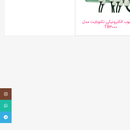
ب الکترونیکی تکنوبایت مدل
TB3000
اینستاگر
واتساپ
تلگرام