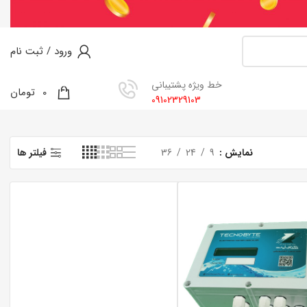
ورود / ثبت نام
خط ویژه پشتیبانی
0
0
تومان
09102329103
نمایش
9
24
36
فیلتر ها