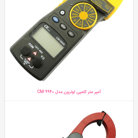
آمپر متر کلمپی لوترون مدل CM-9940