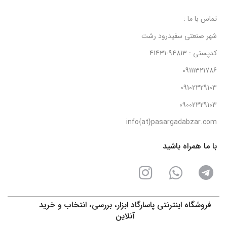
تماس با ما :
شهر صنعتی سفیدرود رشت
کدپستی : 94813-41431
09111321786
09102329103
09002329103
info{at}pasargadabzar.com
با ما همراه باشید
فروشگاه اینترنتی پاسارگاد ابزار، بررسی، انتخاب و خرید
آنلاین