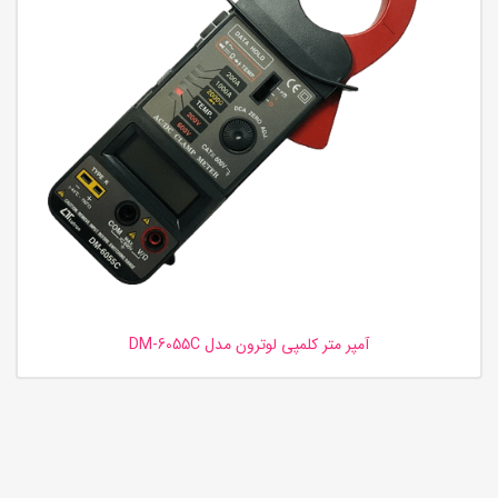
آمپر متر کلمپی لوترون مدل DM-6055C