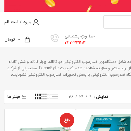
ورود / ثبت نام
خط ویژه پشتیبانی
0
0
تومان
09102329103
شامل دستگاههای ضدرسوب الکترونیکی دو کاناله، چهار کاناله و شش کاناله
باشند. همچنین مدل مختلف تجهیزات ضدرسوب در این دسته بندی قرار دارند. منابع تامین تجهیزات از برند معتبر و سازنده شناخته شده تکنوبایت TecnoByte ،‌محصولی از شرکت
تگاه ضدرسوب الکترونیکی با بخش تجهیزات ضدرسوب الکترونیکی تکنوبایت،
نمایش
9
24
36
فیلتر ها
داغ