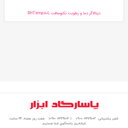
دیتالاگر دما و رطوبت تکنوسافت RHTemp80L
تلفن پشتیبانی: 2329103- 0900
| 2329103- 0910|
هفت روز هفته، ۲۴ ساعت
شبانه‌روز پاسخگوی شما هستیم.